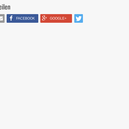
eilen
FACEBOOK
GOOGLE+
IL
TWITTERN