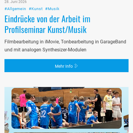
28. Juni 2026
#Allgemein
#Kunst
#Musik
Eindrücke von der Arbeit im
Profilseminar Kunst/Musik
Filmbearbeitung in iMovie, Tonbearbeitung in GarageBand
und mit analogen Synthesizer-Modulen
Mehr Info