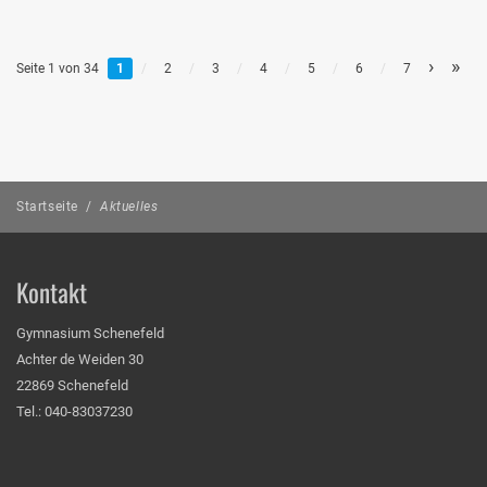
›
»
Seite 1 von 34
1
/
2
/
3
/
4
/
5
/
6
/
7
Startseite
/
Aktuelles
Kontakt
Gymnasium Schenefeld
Achter de Weiden 30
22869 Schenefeld
Tel.: 040-83037230