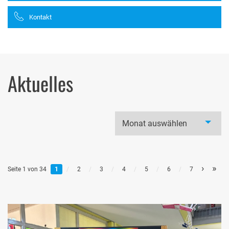
Kontakt
Aktuelles
›
»
Seite 1 von 34
1
/
2
/
3
/
4
/
5
/
6
/
7