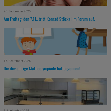
26. September 2025
Am Freitag, den 7.11., tritt Konrad Stöckel im Forum auf.
15. September 2025
Die diesjährige Matheolympiade hat begonnen!
5. September 2025