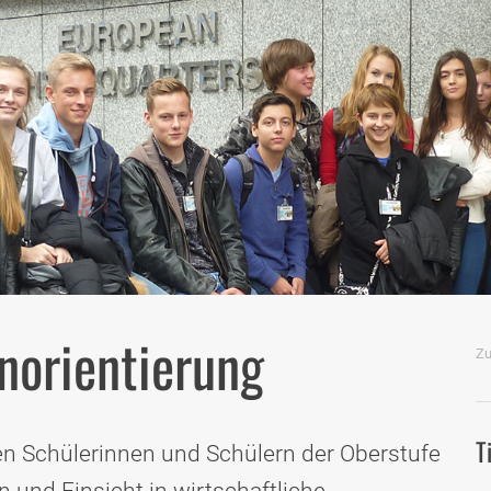
norientierung
M
Zu
T
n Schülerinnen und Schülern der Oberstufe
 und Einsicht in wirtschaftliche