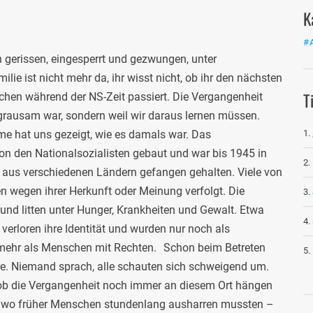
K
#
n gerissen, eingesperrt und gezwungen, unter
ie ist nicht mehr da, ihr wisst nicht, ob ihr den nächsten
T
chen während der NS-Zeit passiert. Die Vergangenheit
e grausam war, sondern weil wir daraus lernen müssen.
e hat uns gezeigt, wie es damals war. Das
 den Nationalsozialisten gebaut und war bis 1945 in
 aus verschiedenen Ländern gefangen gehalten. Viele von
 wegen ihrer Herkunft oder Meinung verfolgt. Die
nd litten unter Hunger, Krankheiten und Gewalt. Etwa
rloren ihre Identität und wurden nur noch als
 mehr als Menschen mit Rechten. Schon beim Betreten
e. Niemand sprach, alle schauten sich schweigend um.
ls ob die Vergangenheit noch immer an diesem Ort hängen
z, wo früher Menschen stundenlang ausharren mussten –