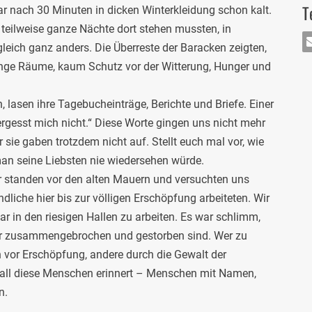
T
war nach 30 Minuten in dicken Winterkleidung schon kalt.
 teilweise ganze Nächte dort stehen mussten, in
leich ganz anders. Die Überreste der Baracken zeigten,
MA
nge Räume, kaum Schutz vor der Witterung, Hunger und
, lasen ihre Tagebucheinträge, Berichte und Briefe. Einer
ergesst mich nicht.“ Diese Worte gingen uns nicht mehr
sie gaben trotzdem nicht auf. Stellt euch mal vor, wie
an seine Liebsten nie wiedersehen würde.
r standen vor den alten Mauern und versuchten uns
liche hier bis zur völligen Erschöpfung arbeiteten. Wir
war in den riesigen Hallen zu arbeiten. Es war schlimm,
er zusammengebrochen und gestorben sind. Wer zu
vor Erschöpfung, andere durch die Gewalt der
 all diese Menschen erinnert – Menschen mit Namen,
n.