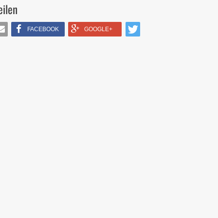
eilen
FACEBOOK
GOOGLE+
IL
TWITTERN