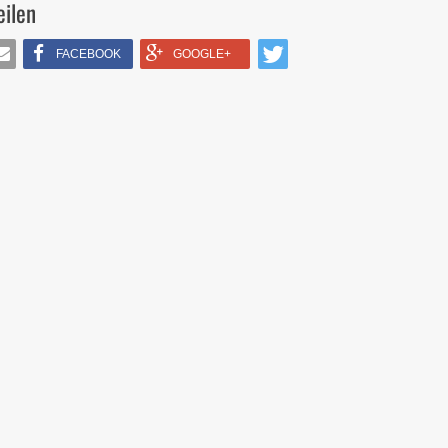
eilen
FACEBOOK
GOOGLE+
IL
TWITTERN