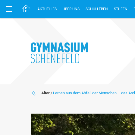
AKTUELLES
ÜBER UNS
SCHULLEBEN
STUFEN
Älter
/
Lernen aus dem Abfall der Menschen – das Ar