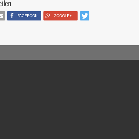
eilen
FACEBOOK
GOOGLE+
IL
TWITTERN