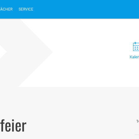
FÄCHER
SERVICE
Kale
feier
1