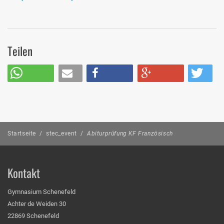
Teilen
Startseite
/
stec_event
/
Abiturprüfung KF Französisch
Kontakt
Gymnasium Schenefeld
Achter de Weiden 30
22869 Schenefeld