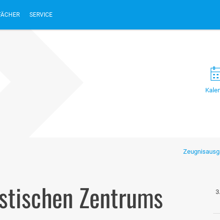
FÄCHER
SERVICE
Kale
Zeugnisausga
stischen Zentrums
3