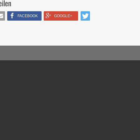
eilen
FACEBOOK
GOOGLE+
IL
TWITTERN