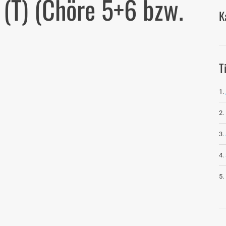
 (T) (Chöre 5+6 bzw.
K
T