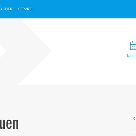
FÄCHER
SERVICE
Kale
euen
9