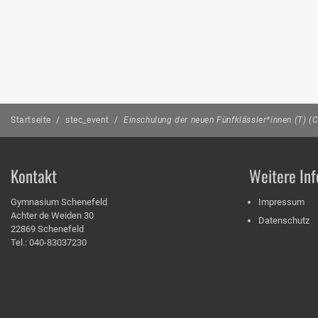
Startseite
/
stec_event
/
Einschulung der neuen Fünfklässler*innen (T) 
Kontakt
Weitere Inf
Gymnasium Schenefeld
Impressum
Achter de Weiden 30
Datenschutz
22869 Schenefeld
Tel.: 040-83037230