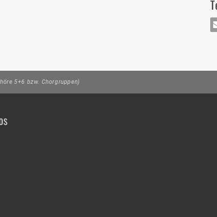
T
MA
(Chöre 5+6 bzw. Chorgruppen)
os