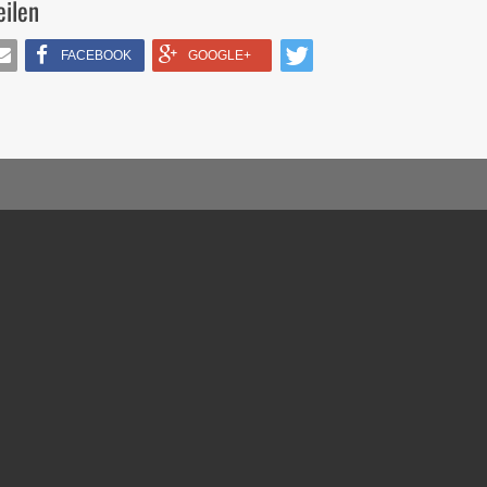
eilen
FACEBOOK
GOOGLE+
IL
TWITTERN