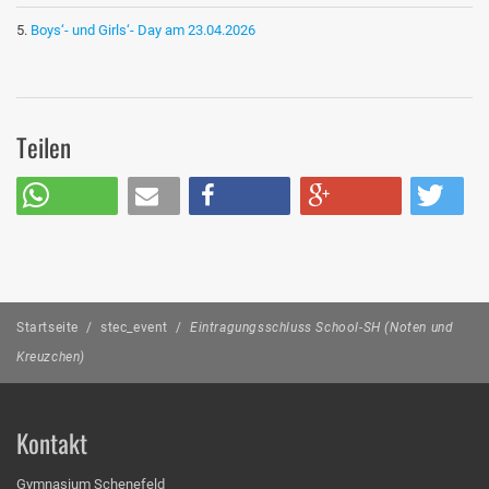
Boys‘- und Girls‘- Day am 23.04.2026
Teilen
Startseite
/
stec_event
/
Eintragungsschluss School-SH (Noten und
Kreuzchen)
Kontakt
Gymnasium Schenefeld