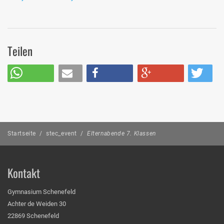
Teilen
Startseite
/
stec_event
/
Elternabende 7. Klassen
Kontakt
Gymnasium Schenefeld
Achter de Weiden 30
22869 Schenefeld