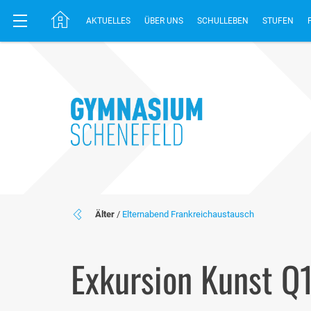
AKTUELLES
ÜBER UNS
SCHULLEBEN
STUFEN
Älter
/
Elternabend Frankreichaustausch
Exkursion Kunst Q