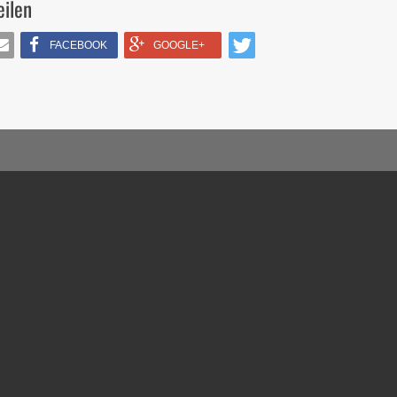
eilen
FACEBOOK
GOOGLE+
IL
TWITTERN