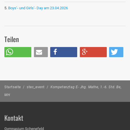
Boys‘- und Girls‘- Day am 23.04.2026
Teilen
Startseite
/
stec_event
/
Kompetenztag E- Jhg. Mathe, 1.-6. Std. Be,
MH
Kontakt
Gymnasium Schenefeld