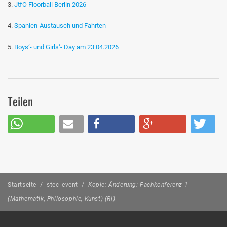
JtfO Floorball Berlin 2026
Spanien-Austausch und Fahrten
Boys‘- und Girls‘- Day am 23.04.2026
Teilen
Startseite
/
stec_event
/
Kopie: Änderung: Fachkonferenz 1
(Mathematik, Philosophie, Kunst) (Rl)