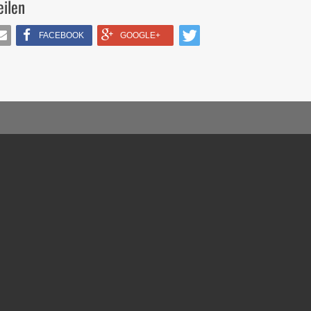
eilen
FACEBOOK
GOOGLE+
IL
TWITTERN