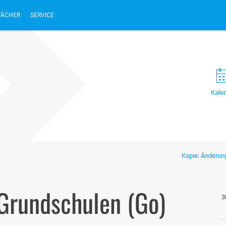
FÄCHER
SERVICE
Kale
Kopie: Änderun
 Grundschulen (Go)
3