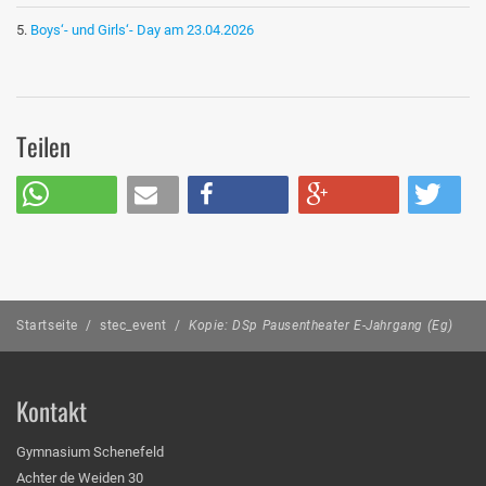
Boys‘- und Girls‘- Day am 23.04.2026
Teilen
Startseite
/
stec_event
/
Kopie: DSp Pausentheater E-Jahrgang (Eg)
Kontakt
Gymnasium Schenefeld
Achter de Weiden 30