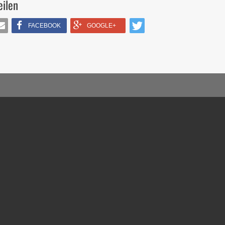
eilen
FACEBOOK
GOOGLE+
IL
TWITTERN