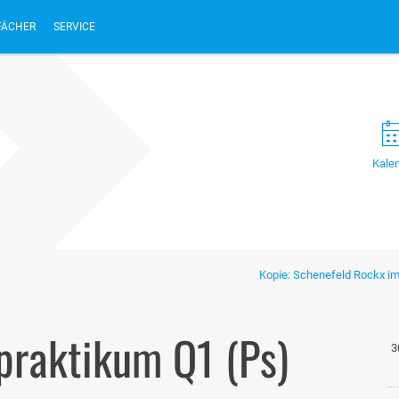
FÄCHER
SERVICE
Kale
Kopie: Schenefeld Rockx i
praktikum Q1 (Ps)
3