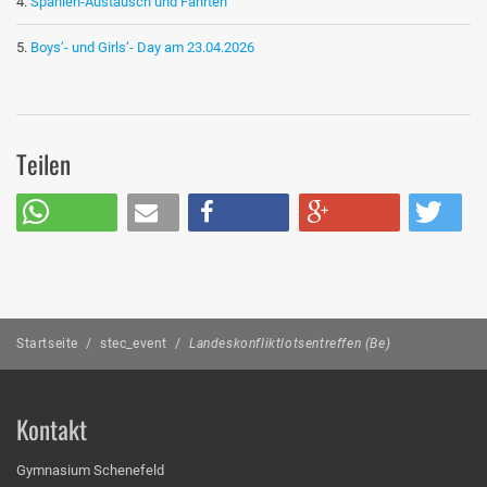
Spanien-Austausch und Fahrten
Boys‘- und Girls‘- Day am 23.04.2026
Teilen
Startseite
/
stec_event
/
Landeskonfliktlotsentreffen (Be)
Kontakt
Gymnasium Schenefeld