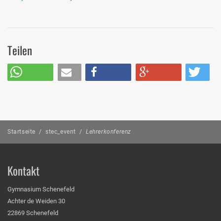
Teilen
Startseite
/
stec_event
/
Lehrerkonferenz
Kontakt
Gymnasium Schenefeld
Achter de Weiden 30
22869 Schenefeld