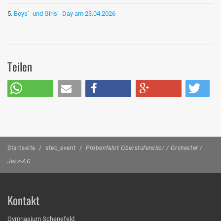
Boys‘- und Girls‘- Day am 23.04.2026
Teilen
Startseite
/
stec_event
/
Probenfahrt Oberstufenchor / Orchester /
Jazz-AG
Kontakt
Gymnasium Schenefeld