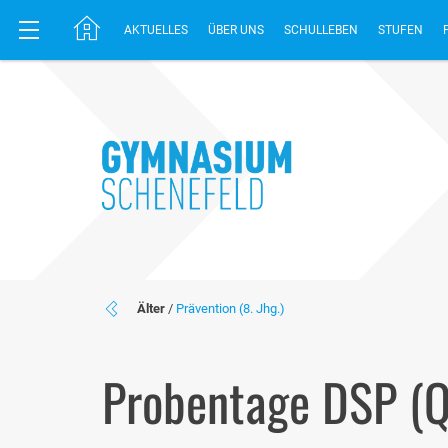
AKTUELLES
ÜBER UNS
SCHULLEBEN
STUFEN
Älter
/
Prävention (8. Jhg.)
Probentage DSP (Q