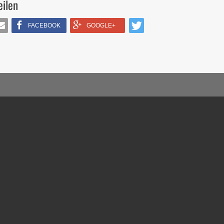
eilen
FACEBOOK
GOOGLE+
IL
TWITTERN