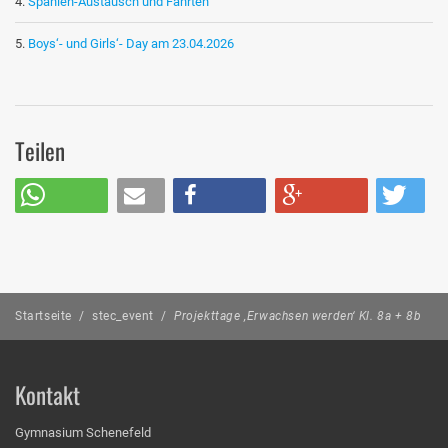
Spanien-Austausch und Fahrten
Boys‘- und Girls‘- Day am 23.04.2026
Teilen
Startseite
/
stec_event
/
Projekttage ‚Erwachsen werden‘ Kl. 8a + 8b
Kontakt
Gymnasium Schenefeld