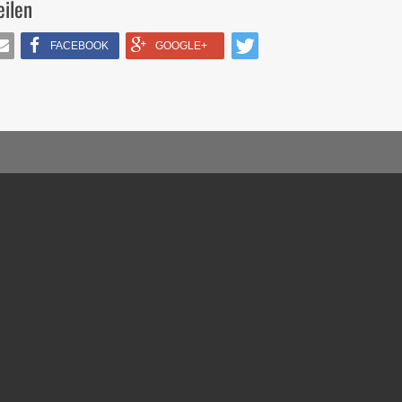
eilen
FACEBOOK
GOOGLE+
IL
TWITTERN