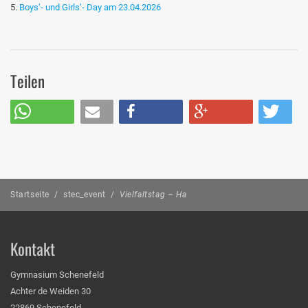
Boys‘- und Girls‘- Day am 23.04.2026
Teilen
Startseite
/
stec_event
/
Vielfaltstag – Ha
Kontakt
Gymnasium Schenefeld
Achter de Weiden 30
22869 Schenefeld