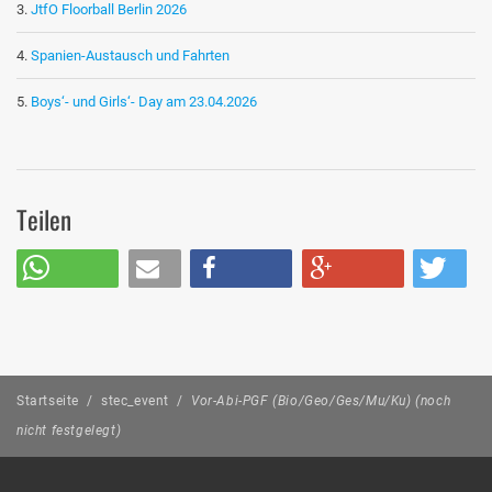
JtfO Floorball Berlin 2026
Spanien-Austausch und Fahrten
Boys‘- und Girls‘- Day am 23.04.2026
Teilen
Startseite
/
stec_event
/
Vor-Abi-PGF (Bio/Geo/Ges/Mu/Ku) (noch
nicht festgelegt)