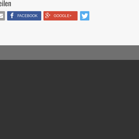
eilen
FACEBOOK
GOOGLE+
IL
TWITTERN