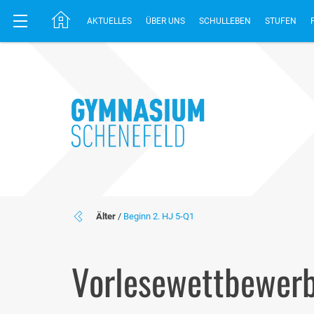
AKTUELLES
ÜBER UNS
SCHULLEBEN
STUFEN
Älter
/
Beginn 2. HJ 5-Q1
Vorlesewettbewerb