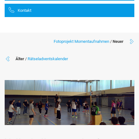
Kontakt
Fotoprojekt Momentaufnahmen
/
Neuer
Älter
/
Rätseladventskalender