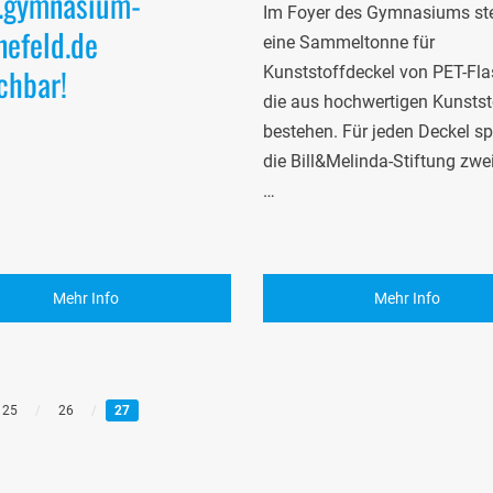
gymnasium-
Im Foyer des Gymnasiums steh
nefeld.de
eine Sammeltonne für
chbar!
Kunststoffdeckel von PET-Fla
die aus hochwertigen Kunstst
bestehen. Für jeden Deckel s
die Bill&Melinda-Stiftung zwe
…
Mehr Info
Mehr Info
25
/
26
/
27