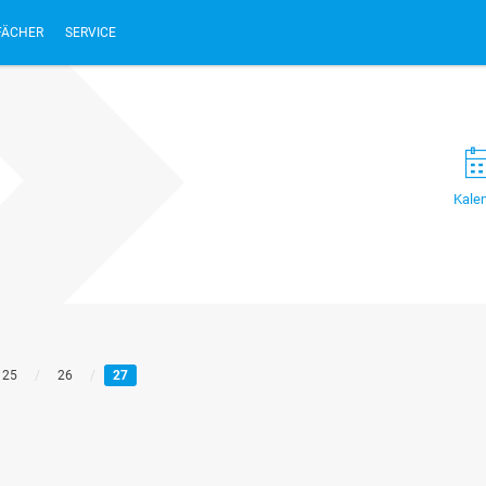
FÄCHER
SERVICE
Kale
25
/
26
/
27