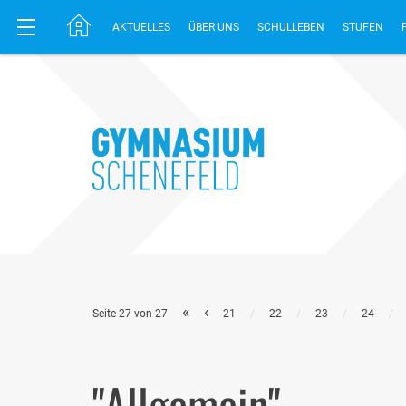
AKTUELLES
ÜBER UNS
SCHULLEBEN
STUFEN
«
‹
Seite 27 von 27
21
/
22
/
23
/
24
/
"Allgemein"