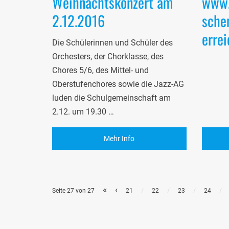
Weihnachtskonzert am
www.
2.12.2016
sche
errei
Die Schülerinnen und Schüler des
Orchesters, der Chorklasse, des
Chores 5/6, des Mittel- und
Oberstufenchores sowie die Jazz-AG
luden die Schulgemeinschaft am
2.12. um 19.30 …
Mehr Info
«
‹
Seite 27 von 27
21
/
22
/
23
/
24
/