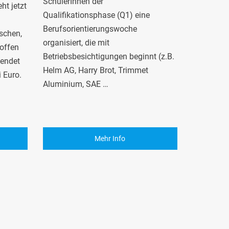
SchülerInnen der
t jetzt
Qualifikationsphase (Q1) eine
Berufsorientierungswoche
schen,
organisiert, die mit
offen
Betriebsbesichtigungen beginnt (z.B.
pendet
Helm AG, Harry Brot, Trimmet
i Euro.
Aluminium, SAE …
Mehr Info