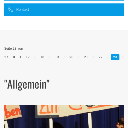
Kontakt
Seite 23 von
«
‹
27
17
/
18
/
19
/
20
/
21
/
22
/
23
/
"Allgemein"