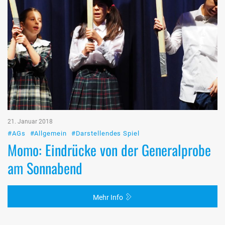
21. Januar 2018
#AGs
#Allgemein
#Darstellendes Spiel
Momo: Eindrücke von der Generalprobe
am Sonnabend
Mehr Info