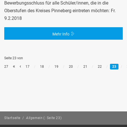
Bewerbungsschluss für alle Schüler/innen, die in die
Oberstufen des Kreises Pinneberg eintreten möchten: Fr.
9.2.2018
Mehr Info
Seite 23 von
«
‹
27
17
/
18
/
19
/
20
/
21
/
22
/
23
/
Startseite
/
Allgemein
(: Seite 23)