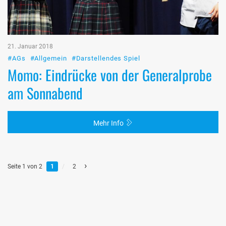
21. Januar 2018
#AGs
#Allgemein
#Darstellendes Spiel
Momo: Eindrücke von der Generalprobe
am Sonnabend
Mehr Info
›
Seite 1 von 2
1
/
2