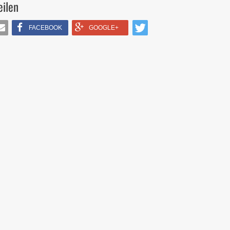
eilen
FACEBOOK
GOOGLE+
IL
TWITTERN