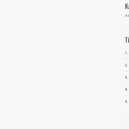
K
#
T