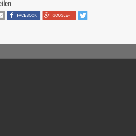
eilen
FACEBOOK
GOOGLE+
IL
TWITTERN