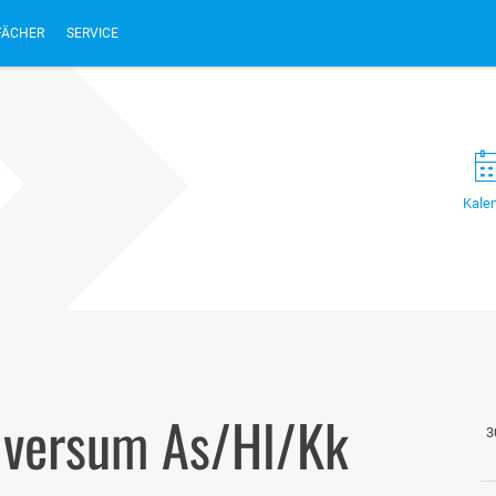
FÄCHER
SERVICE
Kale
niversum As/Hl/Kk
3