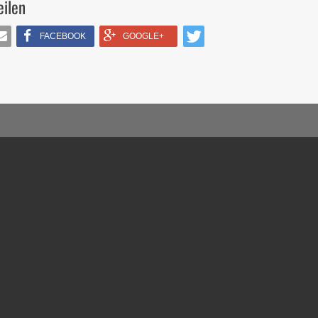
eilen
FACEBOOK
GOOGLE+
IL
TWITTERN