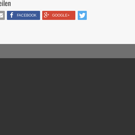
eilen
FACEBOOK
GOOGLE+
IL
TWITTERN