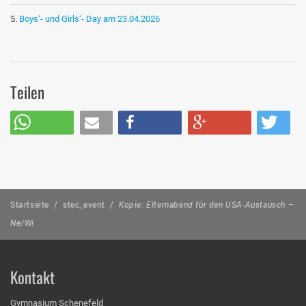
Boys‘- und Girls‘- Day am 23.04.2026
Teilen
Startseite
/
stec_event
/
Kopie: Elternabend für den USA-Austausch –
Ne/Wi
Kontakt
Gymnasium Schenefeld