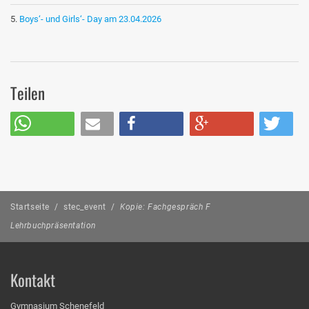
Boys‘- und Girls‘- Day am 23.04.2026
Teilen
Startseite
/
stec_event
/
Kopie: Fachgespräch F
Lehrbuchpräsentation
Kontakt
Gymnasium Schenefeld