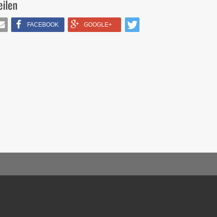
eilen
FACEBOOK
GOOGLE+
IL
TWITTERN