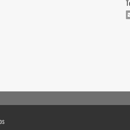
T
MA
os