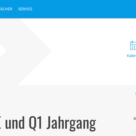
FÄCHER
SERVICE
Kale
E und Q1 Jahrgang
3