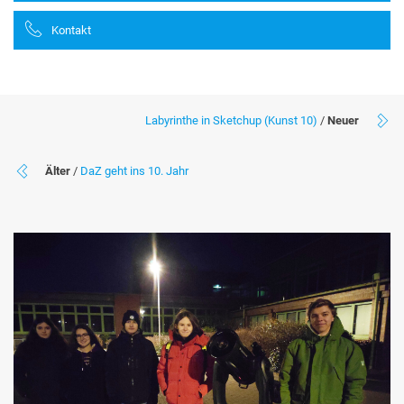
Kontakt
Labyrinthe in Sketchup (Kunst 10)
/
Neuer
Älter
/
DaZ geht ins 10. Jahr