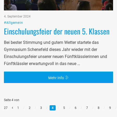
4. September 2024
#Allgemein
Einschulungsfeier der neuen 5. Klassen
Bei bester Stimmung und gutem Wetter startete das
Gymnasium Schenefeld dieses Jahr wieder mit der
Einschulungsfeier unserer neuen Fünftklässlerinnen und
Fünftklässler erwartungvoll in das neue …
Mehr Info
Seite 4 von
‹
27
1
/
2
/
3
/
4
/
5
/
6
/
7
/
8
/
9
/