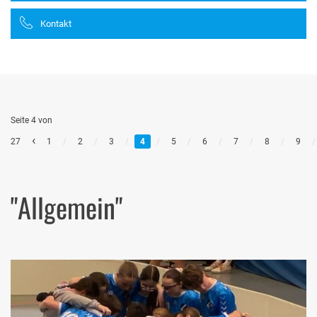
Kontakt
Seite 4 von
‹
27
1
/
2
/
3
/
4
/
5
/
6
/
7
/
8
/
9
/
"Allgemein"