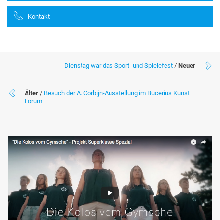
Kontakt
Dienstag war das Sport- und Spielefest
/
Neuer
Älter
/
Besuch der A. Corbijn-Ausstellung im Bucerius Kunst
Forum