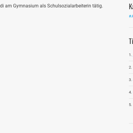
K
i am Gymnasium als Schulsozialarbeiterin tätig.
#
T