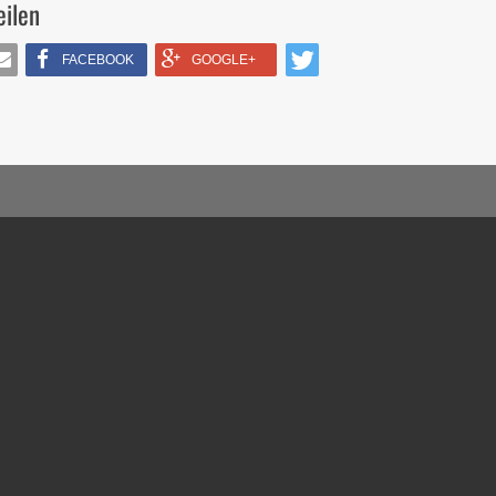
eilen
FACEBOOK
GOOGLE+
IL
TWITTERN